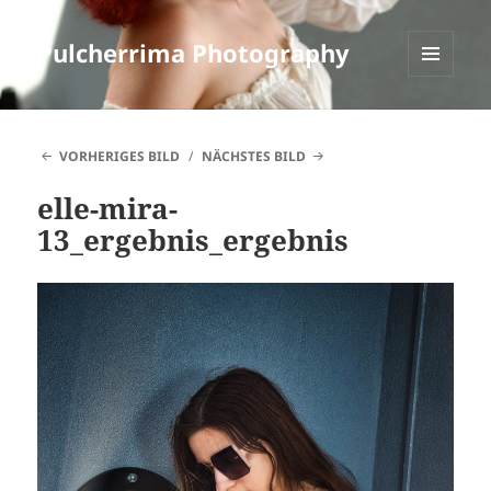
Pulcherrima Photography
MENÜ
UND
WIDGETS
VORHERIGES BILD
NÄCHSTES BILD
elle-mira-
13_ergebnis_ergebnis