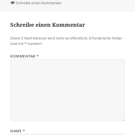
am
zu elle-mira-13_ergebnis_ergebnis
Schreibe einen Kommentar
Schreibe einen Kommentar
Deine E-Mail-Adresse wird nicht veröffentlicht.
Erforderliche Felder
sind mit
*
markiert
KOMMENTAR
*
NAME
*