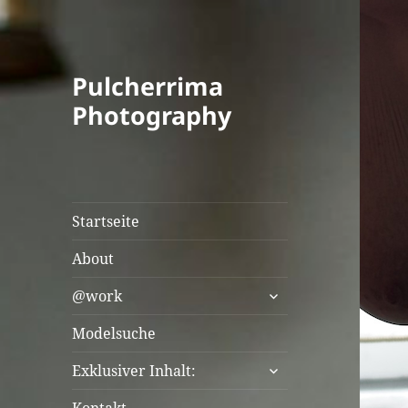
Pulcherrima
Photography
Startseite
About
untermenü
@work
öffnen
Modelsuche
untermenü
Exklusiver Inhalt:
öffnen