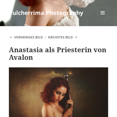
Pulcherrima Photography
MENÜ
UND
WIDGETS
VORHERIGES BILD
NÄCHSTES BILD
Anastasia als Priesterin von
Avalon