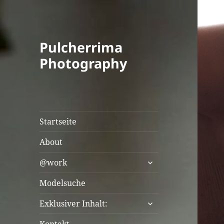
Pulcherrima
Photography
Startseite
About
untermenü
@work
öffnen
Modelsuche
untermenü
Exklusiver Inhalt:
öffnen