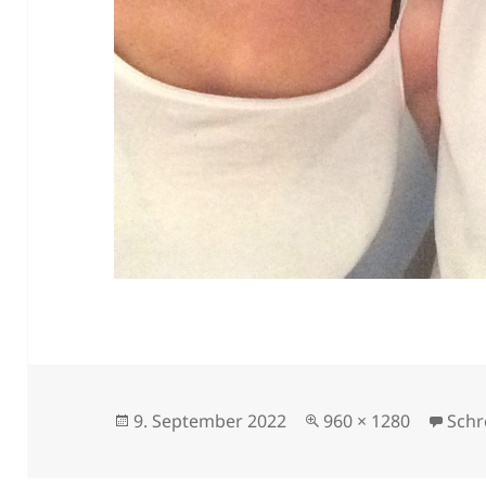
Veröffentlicht
Originalgröße
9. September 2022
960 × 1280
Schr
am