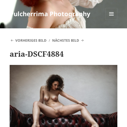
Pulcherrima Photography
MENÜ
UND
WIDGETS
VORHERIGES BILD
NÄCHSTES BILD
aria-DSCF4884